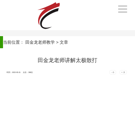
手
机
导
航
当前位置：
田金龙老师教学
> 文章
田金龙老师讲解太极散打
时间：2022-05-31 点击：
398
次
- 小
+ 大